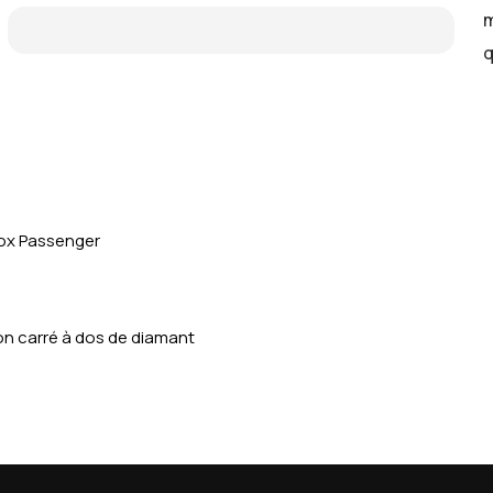
m
q
Sox Passenger
lon carré à dos de diamant