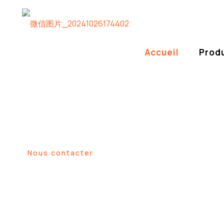
Accueil
Produ
Aigle Jumbo-
Fabr
et le comm
Fournir des chaînes pour pne
Nous contacter