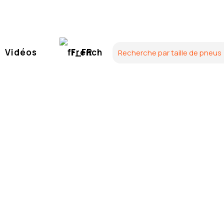
Vidéos
French
s de pneus
ans
onfiance dans le monde entier