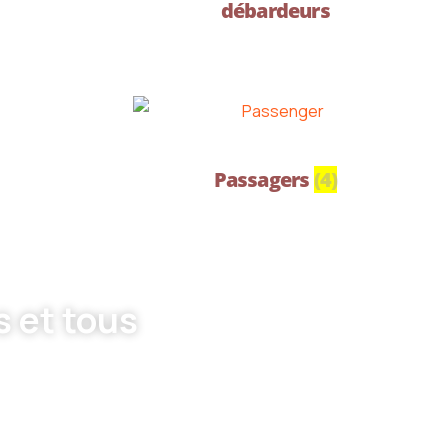
débardeurs
Passagers
(4)
s et tous
industriels.