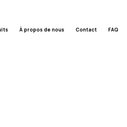
its
À propos de nous
Contact
FAQ
icant leader de chaîne
erce depuis plus de 30 
us fiables et de haute qualité, auxquelles les clients font c